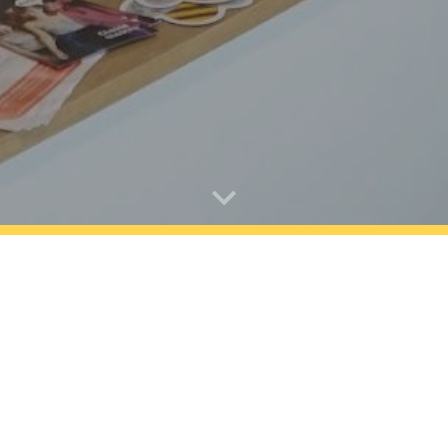
essaires pour
créer des liens au sein de notre territoire
,
renforce
 goûts et tous les profils :
uette" (#LBF) en participant à des
déjeuners ou dîners mensuels
qui