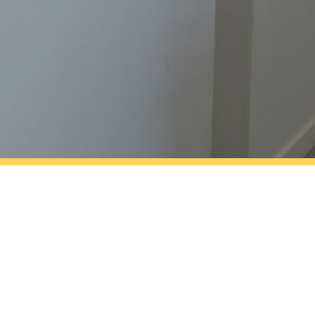
r
notre
réseau
et
explorer un max les sujets socio-
 rassemblent le réseau et l'écosystème local. Chaque