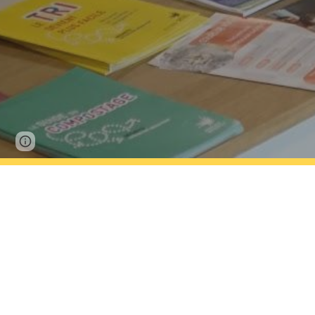
Google Sites
Report abuse
Chaque année promet des rendez-vous réguliers néc
écologiques
. 🤝🌿
Plusieurs formats sont proposés, il y en a pour tous les
MNE à la bonne franquette
🍽️
Savourez la convivialité d'une "MNE à la bonne franq